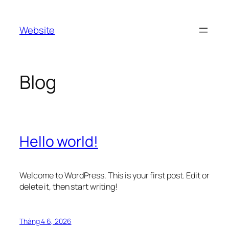
Chuyển
đến
Website
phần
nội
dung
Blog
Hello world!
Welcome to WordPress. This is your first post. Edit or
delete it, then start writing!
Tháng 4 6, 2026